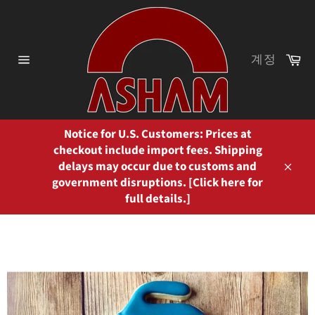
콘
텐
츠
로
카
계정
트
건
사
이
너
트
뛰
탐
기
색
Notice for U.S. Customers: Prices at
checkout include import fees. Shipping
delays may occur due to customs and
닫
government disruptions. [Click here for
기
full details.]