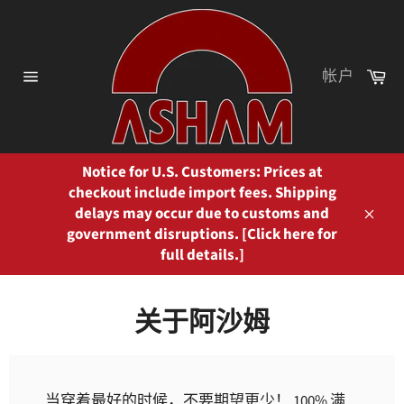
跳
到
内
容
购
帐户
物
网
车
站
网
站
地
图
Notice for U.S. Customers: Prices at
checkout include import fees. Shipping
delays may occur due to customs and
关
government disruptions. [Click here for
闭
full details.]
关于阿沙姆
当穿着最好的时候，不要期望更少！ 100% 满