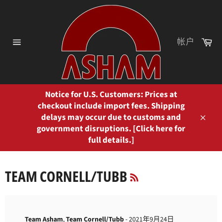
跳
到
内
容
购
帐户
物
网
车
站
网
站
地
图
Notice for U.S. Customers: Prices at
checkout include import fees. Shipping
delays may occur due to customs and
关
government disruptions. [Click here for
闭
full details.]
RSS
TEAM CORNELL/TUBB
Team Asham
,
Team Cornell/Tubb
-
2021年9月24日