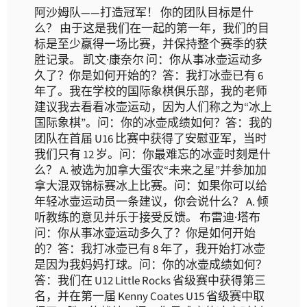
阿沙姆队——打造冠军！ 你的团队目标是什
么？ 由于这是我们在一起的第一年，我们的目
标是至少赢得一场比赛，并保持整个赛季的获
胜记录。 凯文·康奈尔 问：你从事冰壶运动多
久了？你是如何开始的？答：我打冰壶已有 6
年了。我在学校的国际象棋俱乐部，我的老师
建议我去看看冰壶运动，因为人们称之为“冰上
国际象棋”。问：你的冰壶成绩如何？答：我的
团队在首届 U16 比赛中获得了安慰亚军，当时
我们只有 12 岁。问：你最难忘的冰壶时刻是什
么？ A. 被选为加拿大蛋农“未来之星”并参加加
拿大混双锦标赛冰上比赛。问：如果你可以给
年轻冰壶运动员一条建议，你会说什么？ A. 倾
听教练的意见并乐于接受反馈。 布雷迪·塔布
问：你从事冰壶运动多久了？你是如何开始
的？答：我打冰壶已有 8 年了，我开始打冰壶
是因为我妈妈打球。问：你的冰壶成绩如何？
答：我们在 U12 Little Rocks 省级赛中获得第三
名，并在第一届 Kenny Coates U15 省级赛中取